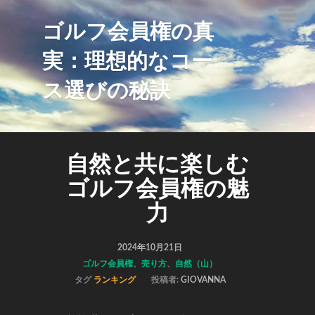
ゴルフ会員権の真
実：理想的なコー
ス選びの秘訣
自然と共に楽しむ
ゴルフ会員権の魅
力
2024年10月21日
ゴルフ会員権
、
売り方
、
自然（山）
タグ
ランキング
投稿者:
GIOVANNA