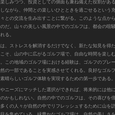
を楽しみつつ、投資としての側面も兼ね備えた役割があ
かしながら、仲間との楽しいひとときを過ごせるという
人々との交流を生み出すことに繋がる。このような点か
るのだ。山々の美しい風景の中でのゴルフは、都会の喧
くれる。
間は、ストレスを解消するだけでなく、新たな知見を得
らこそ、山の中に広がるゴルフ場で、自由な時間を楽し
る。この地域のゴルフ場における経験は、ゴルフのプレ
自然の一部であることを実感させてくれる。良好なゴル
に素晴らしいゴルフ体験を実現するための第一歩である
ルやニーズにマッチした選択ができれば、将来的には他
るのかもしれない。自然の中でのゴルフは、その喜びを
。多くの人々が自然の中でリフレッシュするために山を
注目を集めている。緑豊かなゴルフ場は、自然の美しさ