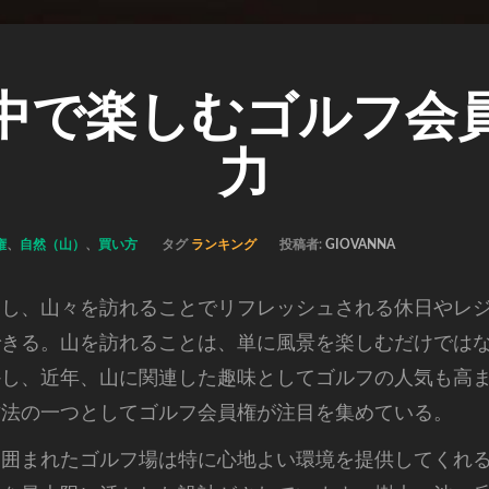
中で楽しむゴルフ会
力
権
、
自然（山）
、
買い方
タグ
ランキング
投稿者:
GIOVANNA
愛し、山々を訪れることでリフレッシュされる休日やレ
できる。
山を訪れることは、単に風景を楽しむだけでは
かし、近年、山に関連した趣味としてゴルフの人気も高
方法の一つとしてゴルフ会員権が注目を集めている。
に囲まれたゴルフ場は特に心地よい環境を提供してくれ