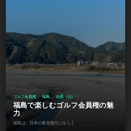
、
、
ゴルフ会員権
福島
自然（山）
福島で楽しむゴルフ会員権の魅
力
福島は、日本の東北地方に位 […]