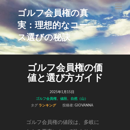
ゴルフ会員権の真
実：理想的なコー
ス選びの秘訣
ゴルフ会員権の価
値と選び方ガイド
2025年1月15日
ゴルフ会員権
、
値段
、
自然（山）
タグ
ランキング
投稿者:
GIOVANNA
ゴルフ会員権の値段は、多岐に